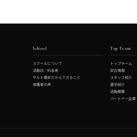
School
Top Team
スクールについて
トップチーム
活動日／料金表
試合情報
サルト橋本だからできること
スタッフ紹介
保護者の声
選手紹介
活動概要
パートナー企業