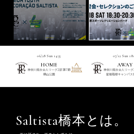
06/28 Sun 14:35
07/12 Sun 18:
HOME
AWAY
神奈川県社会人リーグ2部 第7節
神奈川県社会人リーグ2
横山公園
星槎箱根キャンパス
Saltista橋本とは。