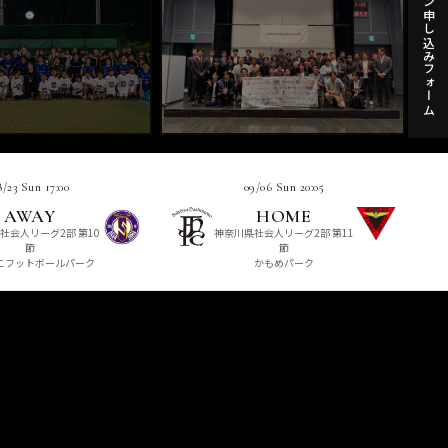
セレクション申し込みフォーム
8/23 Sun 17:00
09/06 Sun 20:05
AWAY
HOME
社会人リーグ2部 第10
神奈川県社会人リーグ2部 第11
節
節
こフットボールパーク
かもめパーク