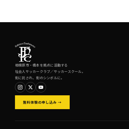
相模原市・橋本を拠点に活動する
社会人サッカークラブ／サッカースクール。
街に託され、街のシンボルに。
無料体験の申し込み →