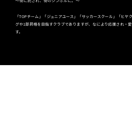
〜街に託され、街のシンボルに。〜
「TOPチーム」「ジュニアユース」「サッカースクール」「ヒヤ
グや1部昇格を目指すクラブでありますが、なにより応援され・愛
す。
試合情報
オンラインストア