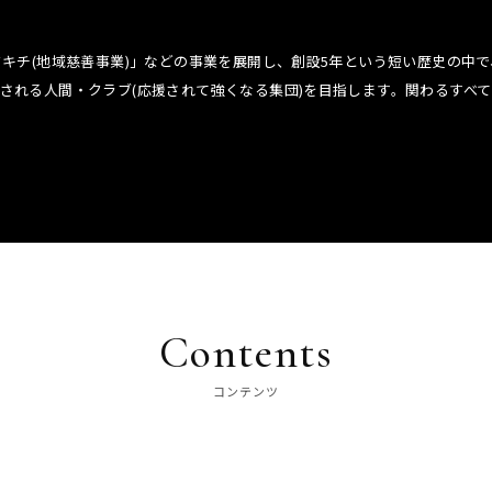
クキチ(地域慈善事業)」などの事業を展開し、創設5年という短い歴史の中
される人間・クラブ(応援されて強くなる集団)を目指します。関わるすべ
Contents
コンテンツ
選手・スタッフ
取材・お問い合わせ