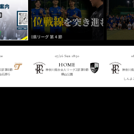
00
07/26 Sun 18:50
0
HOME
部 第8節
神奈川県社会人リーグ2部 第9節
神奈川県
仙石原G
横山公園
しんよ